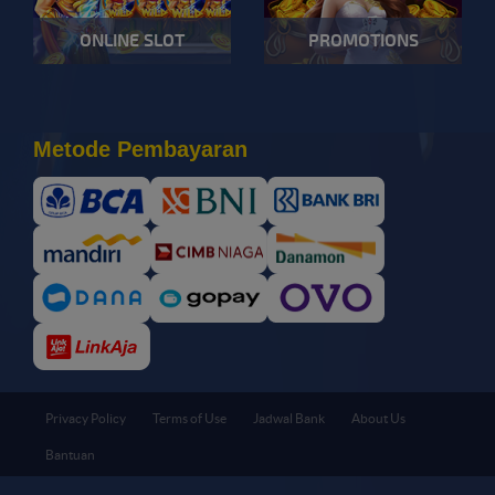
ONLINE SLOT
PROMOTIONS
Metode Pembayaran
Privacy Policy
Terms of Use
Jadwal Bank
About Us
Bantuan